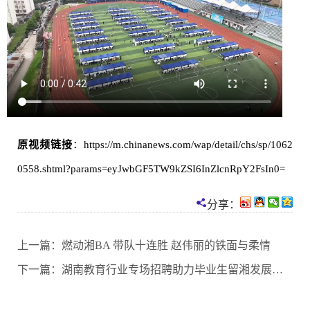
原视频链接
：
https://m.chinanews.com/wap/detail/chs/sp/1062
0558.shtml?params=eyJwbGF5TW9kZSI6InZlcnRpY2FsIn0=
分享：
上一篇：
燃动湘BA 带队十连胜 赵伟丽的铁面与柔情
下一篇：
湖南教育行业专场招聘助力毕业生留湘发展——千岗云集校园 学子逐梦潇湘