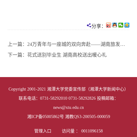
分享：
上一篇：
24万青年与一座城的双向奔赴——湖南旅发大会中的湘潭高校力量
下一篇：
花式送别毕业生 湖南高校送出暖心礼
01
of
03
Copyright 2001-2021 湘潭大学党委宣传部（湘潭大学新闻中心）
联系电话：0731-58292010 0731-58292826 投稿邮箱：
news@xtu.edu.cn
湘ICP备05005862号 湘教QS3-200505-000059
管理入口
访问量 ：
0011096158