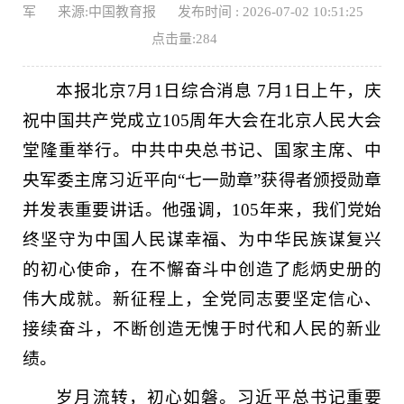
军
来源:中国教育报
发布时间 : 2026-07-02 10:51:25
点击量:
284
本报北京7月1日综合消息 7月1日上午，庆
祝中国共产党成立105周年大会在北京人民大会
堂隆重举行。中共中央总书记、国家主席、中
央军委主席习近平向“七一勋章”获得者颁授勋章
并发表重要讲话。他强调，105年来，我们党始
终坚守为中国人民谋幸福、为中华民族谋复兴
的初心使命，在不懈奋斗中创造了彪炳史册的
伟大成就。新征程上，全党同志要坚定信心、
接续奋斗，不断创造无愧于时代和人民的新业
绩。
岁月流转，初心如磐。习近平总书记重要