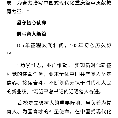
展，为奋力谱写中国式现代化重庆篇章贡献教
育力量。”
坚守初心使命
谱写育人新篇
105年征程波澜壮阔，105年初心历久弥
坚。
“‘功崇惟志，业广惟勤。’实现新时代新征
程党的使命任务，要求全体中国共产党人坚定
信心、接续奋斗，不断创造无愧于时代和人民
的新业绩。”习近平总书记的话语催人奋进。
高校是立德树人的重要阵地，肩负着为党
育人、为国育才的神圣使命，在中国式现代化