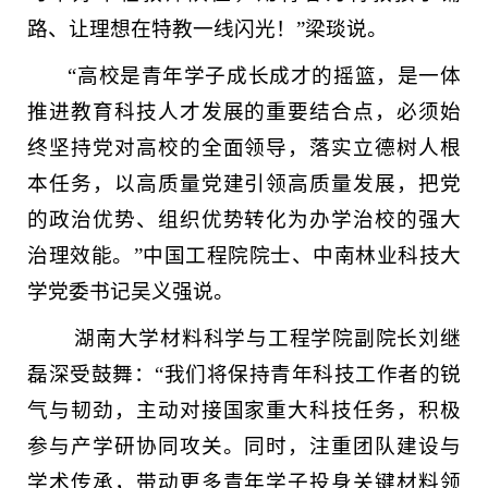
路、让理想在特教一线闪光！”梁琰说。
“高校是青年学子成长成才的摇篮，是一体
推进教育科技人才发展的重要结合点，必须始
终坚持党对高校的全面领导，落实立德树人根
本任务，以高质量党建引领高质量发展，把党
的政治优势、组织优势转化为办学治校的强大
治理效能。”中国工程院院士、中南林业科技大
学党委书记吴义强说。
湖南大学材料科学与工程学院副院长刘继
磊深受鼓舞：“我们将保持青年科技工作者的锐
气与韧劲，主动对接国家重大科技任务，积极
参与产学研协同攻关。同时，注重团队建设与
学术传承，带动更多青年学子投身关键材料领