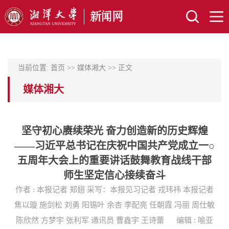
当前位置:
首页
>>
媒体湘大
>> 正文
媒体湘大
坚守初心赓续荣光 奋力创造新的历史辉煌
——习近平总书记在庆祝中国共产党成立一○
五周年大会上的重要讲话鼓舞教育战线干部
师生坚定信心接续奋斗
作者 : 本报记者 郑翅 采写：本报见习记者 戎玮祎 本报记者
焦以璇 施剑松 刘勇 阳锡叶 余杏 李配亮 任朝霞 冯丽 周仕敏
陈欣然 方梦宇 张利军 通讯员 曹鑫宇 王诗蕾
编辑 : 喻亚