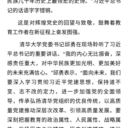
民族几千年历史上最恢宏的史诗。”习近平总书
记的话语字字铿锵。
这是对辉煌党史的回望与致敬，鼓舞着教
育工作者在新征程上奋发图强。
清华大学党委书记邱勇在现场聆听了习近
平总书记的重要讲话。“我的内心无比振奋，深
感责任重大，对中华民族更加光明、更加美好
的未来充满信心。”邱勇表示，“面向未来，我们
要深入学习贯彻习近平党建思想，保持道不
变、志不改的定力，进一步加强党的全面领
导，传承弘扬清华党组织的优良传统，以高质
量党建推动深层次改革、引领高质量发展。要
深刻把握教育的政治属性、人民属性、战略属