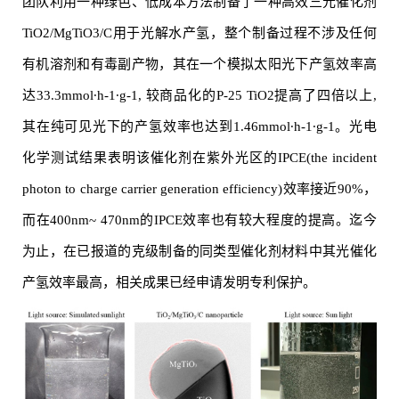
团队利用一种绿色、低成本方法制备了一种高效三元催化剂
TiO
2
/MgTiO
3
/C用于光解水产氢，整个制备过程不涉及任何
有机溶剂和有毒副产物，其在一个模拟太阳光下产氢效率高
达33.3mmol∙h
-1
∙g
-1
, 较商品化的P-25 TiO
2
提高了四倍以上,
其在纯可见光下的产氢效率也达到1.46mmol∙h
-1
∙g
-1
。光电
化学测试结果表明该催化剂在紫外光区的IPCE(the incident
photon to charge carrier generation efficiency)效率接近90%，
而在400nm~ 470nm的IPCE效率也有较大程度的提高。迄今
为止，在已报道的克级制备的同类型催化剂材料中其光催化
产氢效率最高，相关成果已经申请发明专利保护。