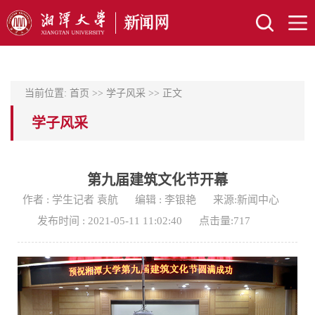
当前位置:
首页
>>
学子风采
>> 正文
学子风采
第九届建筑文化节开幕
作者 : 学生记者 袁航
编辑 : 李银艳
来源:新闻中心
发布时间 : 2021-05-11 11:02:40
点击量:
717