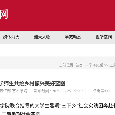
媒体湘大
湘大人物
学苑动态
视听空间
当前位置:
首页
>>
学子风采
>> 正
大学师生共绘乡村振兴美好蓝图
委宣传部 艺术学院
发布时间 : 2025-06-25 15:56:02
点击量:
606
术学院联合指导的大学生暑期“三下乡”社会实践团奔赴
，开启暑期社会实践。