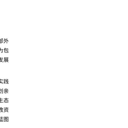
部外
为包
发展
实践
划亲
生态
教资
蓝图