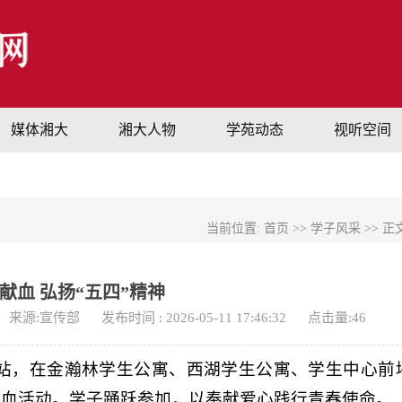
媒体湘大
湘大人物
学苑动态
视听空间
当前位置:
首页
>>
学子风采
>> 正
献血 弘扬“五四”精神
来源:宣传部
发布时间 : 2026-05-11 17:46:32
点击量:
46
血站，在金瀚林学生公寓、西湖学生公寓、学生中心前
献血活动。学子踊跃参加，以奉献爱心践行青春使命。