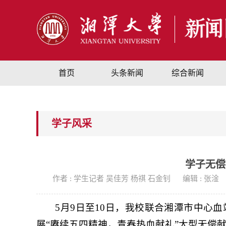
首页
头条新闻
综合新闻
学子风采
学子无偿
作者 : 学生记者 吴佳芳 杨祺 石金钊
编辑 : 张淦
5月9日至10日，我校联合湘潭市中心
展“赓续五四精神，青春热血献礼”大型无偿