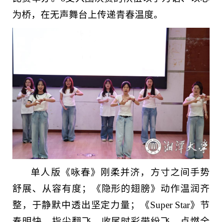
为桥，在无声舞台上传递青春温度。
单人版《咏春》刚柔并济，方寸之间手势
舒展、从容有度；《隐形的翅膀》动作温润齐
整，于静默中透出坚定力量；《Super Star》节
奏明快、指尖翻飞，收尾时彩带纷飞，点燃全