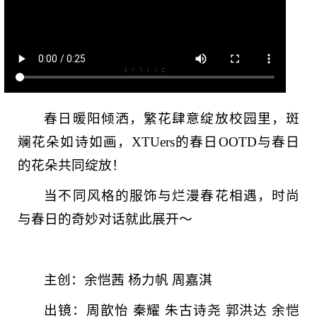
春日暖阳倾洒，繁花肆意绽放校园里，斑
斓花朵如诗如画，XTUers的春日OOTD与春日
的花朵共同绽放！
当不同风格的服饰与烂漫春花相遇，时尚
与春日的奇妙对话就此展开～
主创：余恺茜 杨力帆 周嘉淇
出镜：周歆怡 秦耀 朱古诗尧 郭洪达 余恺