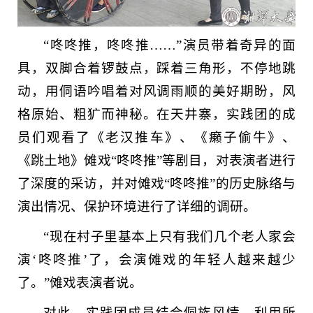
“咚咚推，咚咚推……”演员带着奇异的面
具，双脚合着锣鼓点，踩着三角形，不停地跳
动，用侗语吟唱着对风调雨顺的美好期盼，风
格原始、粗犷而神秘。在天井寨，实践团的成
员们观看了《老汉推车》、《癞子偷牛》、
《跳土地》傩戏“咚咚推”等剧目，对表演者进行
了深度的采访，并对傩戏“咚咚推”的历史脉络与
演出情况、保护环境进行了详细的调研。
“现在村子里基本上只有我们几个老人家会
演‘咚咚推’了，会演傩戏的年轻人越来越少
了。”傩戏表演者说。
对此，实践团成员结合侗族风情，利用所