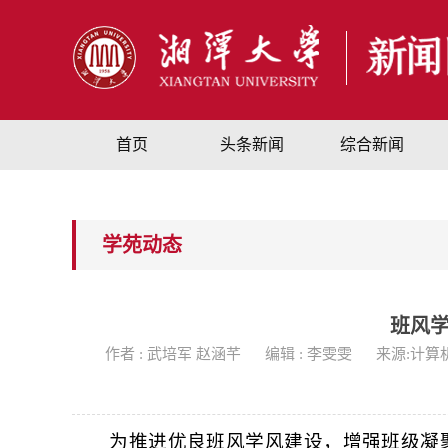
首页
头条新闻
综合新闻
学苑动态
班风
作者 : 武培军 赵涵芊
编辑 : 李雯雯
来源:计算
为推进优良班风学风建设，增强班级凝聚