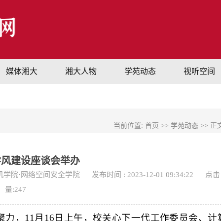
媒体湘大
湘大人物
学苑动态
视听空间
当前位置:
首页
>>
学苑动态
>> 正
学风建设座谈会举办
机学院·网络空间安全学院
发布时间 : 2023-12-01 09:34:22
点击
量:
247
力，11月16日上午，校关心下一代工作委员会、计