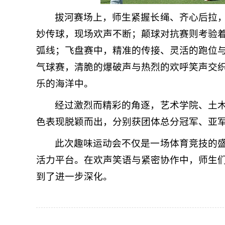
拔河赛场上，师生紧握长绳、齐心后拉
妙传球，现场欢声不断；颠球对抗赛则考验
弧线；飞盘赛中，精准的传接、灵活的跑位
气球赛，清脆的爆破声与热烈的欢呼笑声交
乐的海洋中。
经过激烈而精彩的角逐，艺术学院、土
色表现脱颖而出，分别获团体总分冠军、亚
此次趣味运动会不仅是一场体育竞技的
活力平台。在欢声笑语与紧密协作中，师生
到了进一步深化。