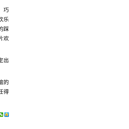
，巧
欢乐
的踩
片欢
定出
谊的
任得