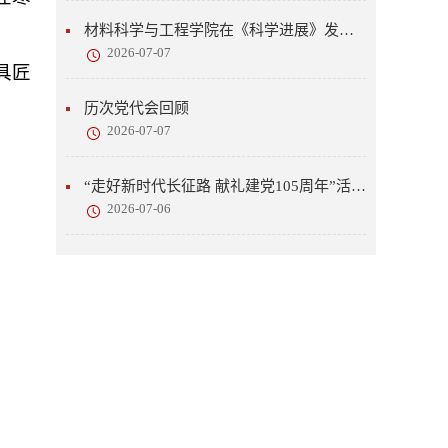
材料科学与工程学院在《科学进展》发表研究成果
2026-07-07
具匠
历次党代会回顾
2026-07-07
“走好新时代长征路 献礼建党105周年”活动开展
2026-07-06