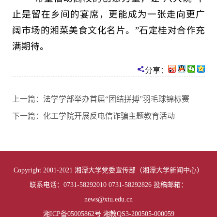
止是留在乡间的宴席，更能成为一张走向更广
阔市场的湘菜美食文化名片。”石定桂对合作充
满期待。
分享：
上一篇：
法学学部举办首届“团结拼搏”羽毛球锦标赛
下一篇：
化工学院开展反电信诈骗主题教育活动
Copyright 2001-2021 湘潭大学党委宣传部（湘潭大学新闻中心）
联系电话：0731-58292010 0731-58292826 投稿邮箱：
news@xtu.edu.cn
01
of
02
湘ICP备05005862号 湘教QS3-200505-000059