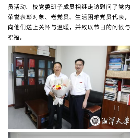
员活动。校党委班子成员相继走访慰问了党内
荣誉表彰对象、老党员、生活困难党员代表，
向他们送上关怀与温暖，并致以节日的问候与
祝福。