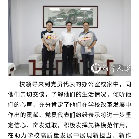
校领导来到党员代表的办公室或家中，同
他们亲切交谈，了解他们的生活情况，倾听他
们的心声，充分肯定了他们在学校改革发展中
作出的贡献。党员代表们纷纷表示将进一步坚
定信心、奋发进取，积极发挥先锋模范作用，
在助力学校高质量发展中展现新担当、新作