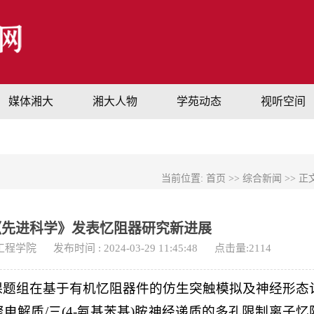
媒体湘大
湘大人物
学苑动态
视听空间
当前位置:
首页
>>
综合新闻
>> 正
《先进科学》发表忆阻器研究新进展
工程学院
发布时间 : 2024-03-29 11:45:48
点击量:
2114
课题组在基于有机忆阻器件的仿生突触模拟及神经形态
解质/三(4-氨基苯基)胺神经递质的多孔限制离子忆