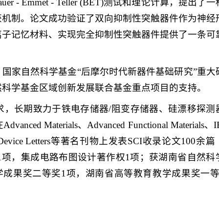
 Emmet - Teller (BET)测试和理论计算，提出了
获机制。论文成功验证了双向抑制性突触器件作为神经
离子记忆材料、实现完全抑制性突触器件提供了一条可
国家自然科学基金“后摩尔时代新器件基础研究”重大
然科学基金区域创新发展联合基金重点项目的支持。
求，长期致力于铁电存储器/阻变存储器、硅漂移探测
erials、Advanced Functional Materials、I
 Electron Device Letters等著名刊物上发表SCI收录论文100余
21项，集成电路布图设计著作权1项；获湖南省自然科
学成果奖二等奖1项，湖南省高等教育教学成果奖一等