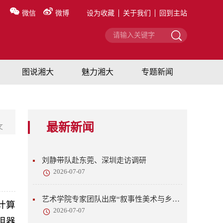
微信
微博
设为收藏
关于我们
回到主站
图说湘大
魅力湘大
专题新闻
最新新闻
文
刘静带队赴东莞、深圳走访调研
2026-07-07
艺术学院专家团队出席“叙事性美术与乡村美育”研讨会
计算
2026-07-07
阻器