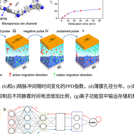
，(b)和(c)随脉冲间隔时间变化的PPD指数，(d)薄膜孔径分布，(e
次抑制后不同静置时间电流增加比例，(g)离子功能层中输运存储机