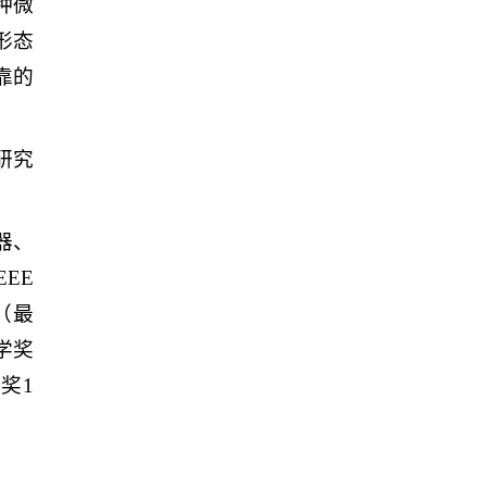
一种微
形态
靠的
研究
器、
EEE
篇（最
学奖
奖1