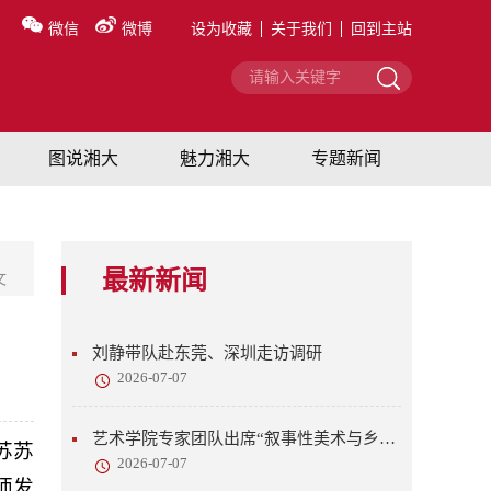
微信
微博
设为收藏
关于我们
回到主站
图说湘大
魅力湘大
专题新闻
最新新闻
文
刘静带队赴东莞、深圳走访调研
2026-07-07
艺术学院专家团队出席“叙事性美术与乡村美育”研讨会
苏苏
2026-07-07
师发