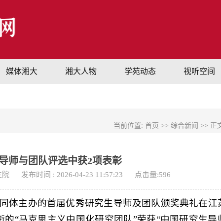
媒体湘大
湘大人物
学苑动态
视听空间
当前位置:
首页
>>
综合新闻
>> 正
导师与团队评选中获2项表彰
生院
发布时间 : 2026-04-23 11:57:23
点击量:
596
共同体主办的首届优秀研究生导师及团队颁奖典礼在江
的“马克思主义中国化研究团队”荣获“中国研究生导