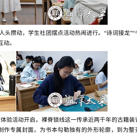
人头攒动，学生社团摆点活动热闹进行。“诗词接龙”“
互动。
育体验活动开启，裸脊锁线这一传承近两千年的古籍装
心制作专属封面，为书本勾勒独有的外形轮廓，到为整