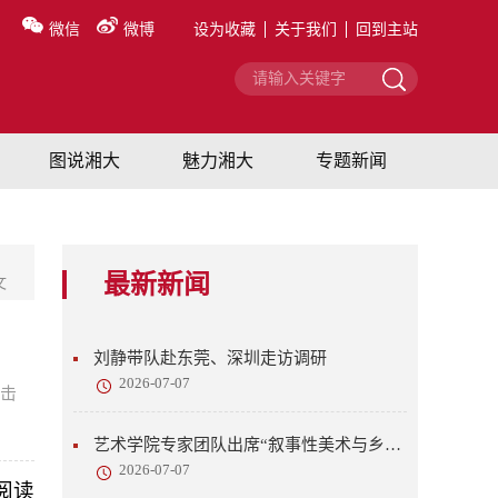
微信
微博
设为收藏
关于我们
回到主站
图说湘大
魅力湘大
专题新闻
最新新闻
文
刘静带队赴东莞、深圳走访调研
2026-07-07
击
艺术学院专家团队出席“叙事性美术与乡村美育”研讨会
2026-07-07
阅读