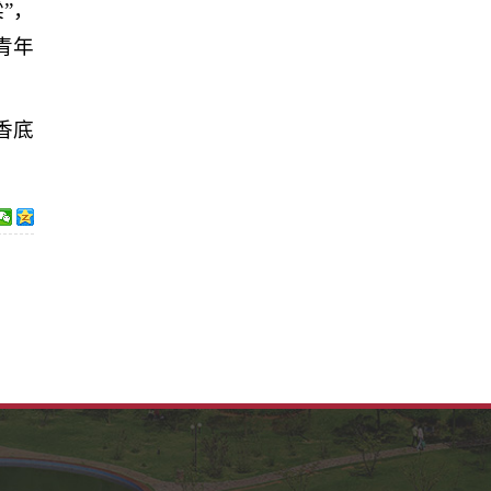
”，
青年
香底