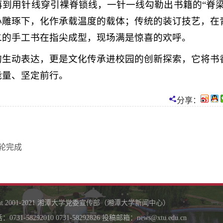
到用针线穿引裸脊锁线，一针一线勾勒出书籍的“脊梁
心雕琢下，化作承载温度的载体；传统的装订技艺，在
二的手工书在指尖成型，现场满是惊喜的欢呼。
的生动表达，更是文化传承进校园的创新探索，它将书
能量、坚定前行。
分享：
一轮完成
ight 2001-2021 湘潭大学党委宣传部（湘潭大学新闻中心）
731-58292010 0731-58292826 投稿邮箱：news@xtu.edu.cn