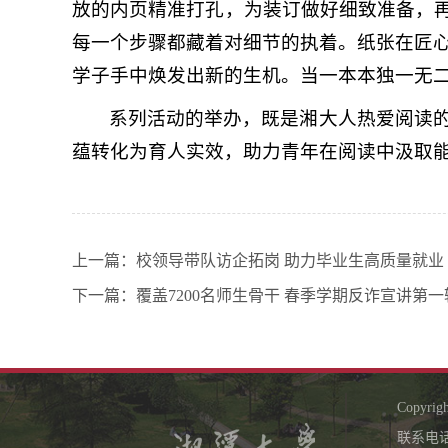
放的内页精准打孔，为装订做好细致准备，再
每一个步骤都藏着对细节的执着。纸张在匠
学子手中焕发出新的生机。当一本本独一无
系列活动的举办，既是湘大人热爱阅读
蕴转化为育人实效，助力青年在阅读中汲取
上一篇：
校领导带队访企拓岗 助力毕业生高质量就业
下一篇：
覆盖7200名师生骨干 春季学期反诈宣讲第
Copyr
联系电话：0