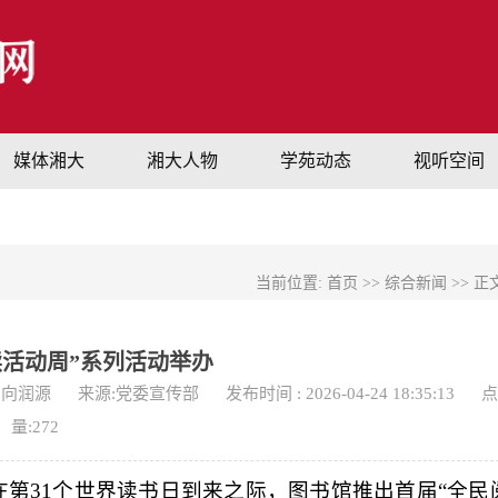
媒体湘大
湘大人物
学苑动态
视听空间
当前位置:
首页
>>
综合新闻
>> 正
读活动周”系列活动举办
: 向润源
来源:党委宣传部
发布时间 : 2026-04-24 18:35:13
点
量:
272
第31个世界读书日到来之际，图书馆推出首届“全民