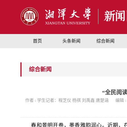
首页
头条新闻
综合新闻
综合新闻
“全民阅
作者 : 学生记者：程芝仪 杨祺 刘禹鑫 唐楚涵
编辑 
春和景明开卷，墨香雅韵润心。近期，在