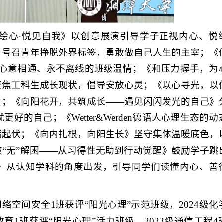
绘心·悦见自我》以创意展演引导学子正视内心、悦
》号召青年挣脱外界标签，勇敢做自己人生的主宰；《
、心意相通、永不离线的班级温情；《和压力握手，为
聚焦工科生成长现状，倡导安放心灵；《以心寻光，以
量；《向阳花开，共筑成长——遇见闪闪发光的自己》
的自己；《Wetter&Werden德语人心理生态的动
绪起伏；《向内扎根，向阳生长》坚守集体温暖底色，
“无”解困——从习得性无助到行动觉醒》鼓励学子跳
》从认知学科的角度出发，引导同学们读懂内心、善
级网络空间安全1班获评“阳光心理”示范班级，2024级化
治教育1班获评“阳光心理”活力班级，2023级通信工程4