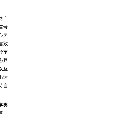
纳自
信号
心灵
信致
分享
态养
以互
出迷
待自
学类
班、