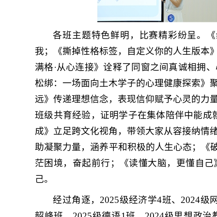
各班主题特色鲜明，比赛精彩纷呈。《
我；《撕掉性格标签，自定义你的人生版本
满格·从心连接》诠释了同窗之间真诚相拥
松绑：一场面向土木学子的心理健康探索》
远》传递理想信念，表现信仰赋予心灵的力
班级共育经验，证明学子在集体陪伴中能成就更好
成》立足跨文化视角，带领大家从容接纳情
助凝聚力量，涵养平和积极的人生心态；《破
茫困境，奋起前行；《读懂大脑，更懂自己
己。
经过角逐，2025级经济学4班、2024
韶峰班、2025级德语1班、2024级思想政