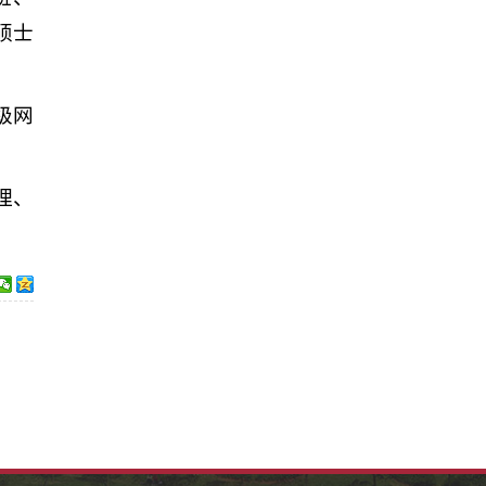
硕士
级网
理、
。