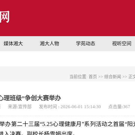
媒体湘大
湘大人物
学苑动态
视听空间
当前位置:
首页
>>
综合新闻
>> 正
心理班级”争创大赛举办
源
来源:宣传部
发布时间 : 2026-06-01 15:14:30
点击量:
367
举办第二十三届“5.25心理健康月”系列活动之首届“阳
，进入决赛。副校长杨雪娟出席。