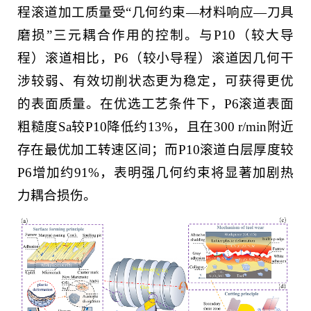
程滚道加工质量受“几何约束—材料响应—刀具
磨损”三元耦合作用的控制。与P10（较大导
程）滚道相比，P6（较小导程）滚道因几何干
涉较弱、有效切削状态更为稳定，可获得更优
的表面质量。在优选工艺条件下，P6滚道表面
粗糙度Sa较P10降低约13%，且在300 r/min附近
存在最优加工转速区间；而P10滚道白层厚度较
P6增加约91%，表明强几何约束将显著加剧热
力耦合损伤。