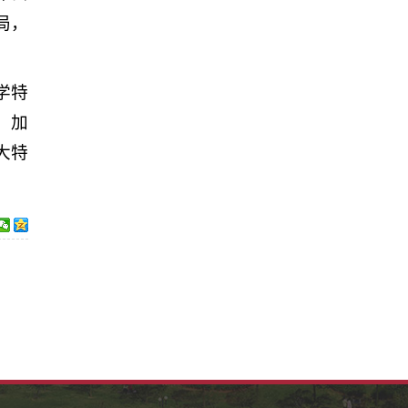
局，
学特
、加
大特