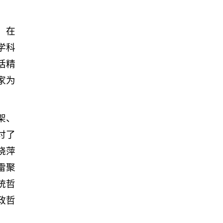
，在
学科
话精
家为
架、
讨了
晓萍
雷聚
统哲
政哲