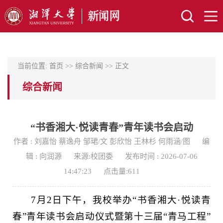
当前位置:
首页
>>
综合新闻
>> 正文
综合新闻
“书香湘大·悦读青春”青年读书会启动
作者 : 刘嘉怡 蔡逸舟 邹珺/文 彭欣怡 王林杉 何雨涵/图
编
辑 : 向润源
来源:校团委
发布时间 : 2026-07-06
14:47:23
点击量:
611
7月2日下午，我校举办“书香湘大·悦读青
春”青年读书会启动仪式暨第十三届“青马工程”