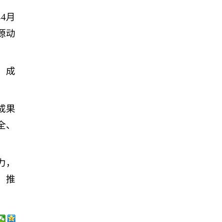
4月
源动
。
、成
成果
全、
力，
，推