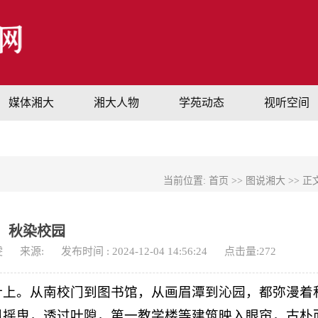
媒体湘大
湘大人物
学苑动态
视听空间
当前位置:
首页
>>
图说湘大
>> 正
秋染校园
雯
来源:
发布时间 : 2024-12-04 14:56:24
点击量:
272
叶上。从南校门到图书馆，从画眉潭到沁园，都弥漫着
枫摇曳，透过叶隙，第一教学楼等建筑映入眼帘，古朴