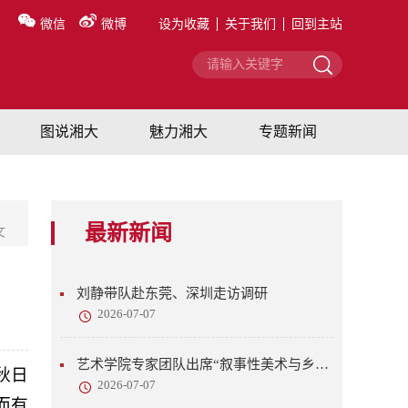
微信
微博
设为收藏
关于我们
回到主站
图说湘大
魅力湘大
专题新闻
最新新闻
文
刘静带队赴东莞、深圳走访调研
2026-07-07
艺术学院专家团队出席“叙事性美术与乡村美育”研讨会
秋日
2026-07-07
而有