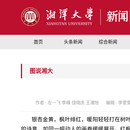
首页
头条新闻
综合新闻
图说湘大
作者 : 左一飞 李峰 饶晓庆 王湘怡
编辑 : 李雯
银杏金黄，枫叶绯红，暖阳轻轻打在树
的诗意，如同一幅动人的画卷缓缓展开。红