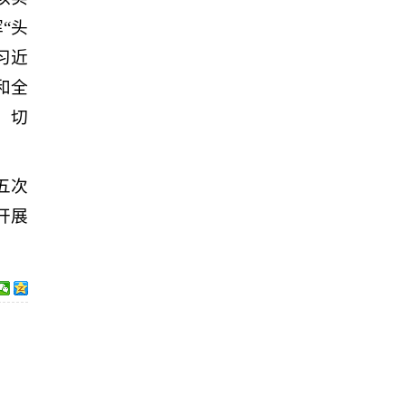
“头
习近
和全
，切
五次
开展