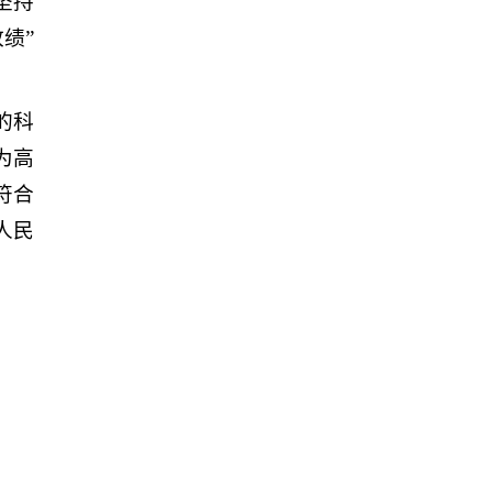
坚持
绩”
的科
为高
符合
人民