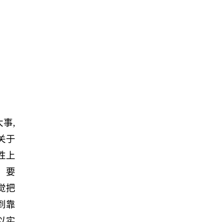
事,
关于
性上
。要
觉把
到靠
以实