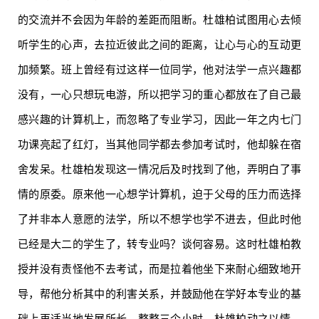
的交流并不会因为年龄的差距而阻断。杜雄柏试图用心去倾
听学生的心声，去拉近彼此之间的距离，让心与心的互动更
加频繁。班上曾经有过这样一位同学，他对法学一点兴趣都
没有，一心只想玩电游，所以把学习的重心都放在了自己最
感兴趣的计算机上，而忽略了专业学习，因此一年之内七门
功课亮起了红灯，当其他同学都去参加考试时，他却躲在宿
舍发呆。杜雄柏发现这一情况后及时找到了他，弄明白了事
情的原委。原来他一心想学计算机，迫于父母的压力而选择
了并非本人意愿的法学，所以不想学也学不进去，但此时他
已经是大二的学生了，转专业吗？谈何容易。这时杜雄柏教
授并没有责怪他不去考试，而是拉着他坐下来耐心细致地开
导，帮他分析其中的利害关系，并鼓励他在学好本专业的基