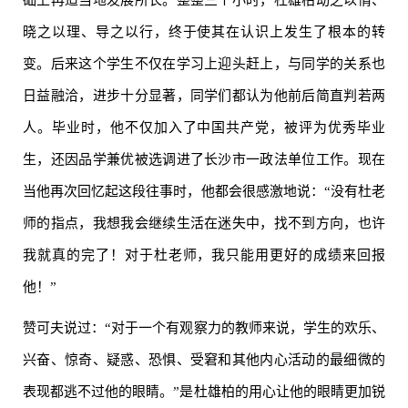
础上再适当地发展所长。整整三个小时，杜雄柏动之以情、
晓之以理、导之以行，终于使其在认识上发生了根本的转
变。后来这个学生不仅在学习上迎头赶上，与同学的关系也
日益融洽，进步十分显著，同学们都认为他前后简直判若两
人。毕业时，他不仅加入了中国共产党，被评为优秀毕业
生，还因品学兼优被选调进了长沙市一政法单位工作。现在
当他再次回忆起这段往事时，他都会很感激地说：“没有杜老
师的指点，我想我会继续生活在迷失中，找不到方向，也许
我就真的完了！对于杜老师，我只能用更好的成绩来回报
他！”
赞可夫说过：“对于一个有观察力的教师来说，学生的欢乐、
兴奋、惊奇、疑惑、恐惧、受窘和其他内心活动的最细微的
表现都逃不过他的眼睛。”是杜雄柏的用心让他的眼睛更加锐