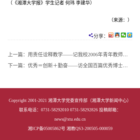
（《湘潭大学报》学生记者 何玮 李建华）
（来源：）
分享：
上一篇：
用责任诠释教学——记我校2006年青年教师讲课比赛一等奖获奖者盛孟刚
下一篇：
优秀＝创新＋勤奋——访全国百篇优秀博士学位论文奖获得者丁建文教授
Copyright 2001-2021 湘潭大学党委宣传部（湘潭大学新闻中心）
联系电话：0731-58292010 0731-58292826 投稿邮箱：
news@xtu.edu.cn
湘ICP备05005862号 湘教QS3-200505-000059