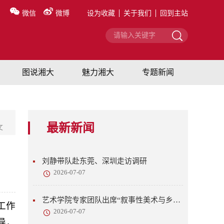
微信
微博
设为收藏
关于我们
回到主站
图说湘大
魅力湘大
专题新闻
最新新闻
文
刘静带队赴东莞、深圳走访调研
2026-07-07
艺术学院专家团队出席“叙事性美术与乡村美育”研讨会
工作
2026-07-07
导，