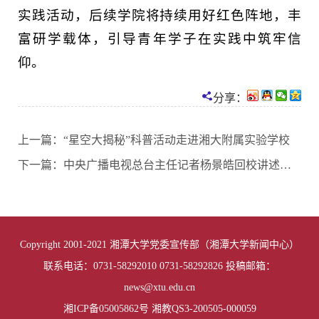
实践活动，后续学院将持续用好红色阵地，丰
富研学载体，引导青年学子在实践中筑牢信
仰。
分享：
上一篇：
“星空大揭秘”科普活动走进湘大附属实验学校
下一篇：
中央广播电视总台主任记者杨景皓回校讲述怎样讲好中国故事
Copyright 2001-2021 湘潭大学党委宣传部（湘潭大学新闻中心）
联系电话：0731-58292010 0731-58292826 投稿邮箱：
news@xtu.edu.cn
湘ICP备05005862号 湘教QS3-200505-000059