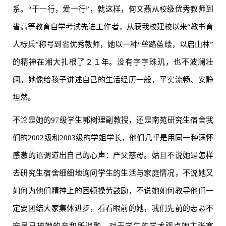
系。“干一行，爱一行”，就这样，何文燕从校级优秀教师到
省高等教育自学考试先进工作者，从获我校建校以来“教书育
人标兵”称号到省优秀教师，她以一种“荜路蓝缕，以启山林”
的精神在湘大扎根了２１年。没有字字珠玑，也不波澜壮
阔。她像给孩子讲述自己的生活经历一般，平实流畅、安静
坦然。
不论是她的97级学生郭树理副教授，还是南苑研究生宿舍我
们的2002级和2003级的学姐学长，他们几乎是用同一种满怀
感激的语调道出自己的心声：严父慈母。姑且不说她是怎样
去研究生宿舍细细地询问学生的生活与家庭情况，不说她又
如何为他们精神上的困顿操劳鼓励，不说她如何教导他们一
定要团结大家集体进步，看看眼前的她，我们先前的忐忑不