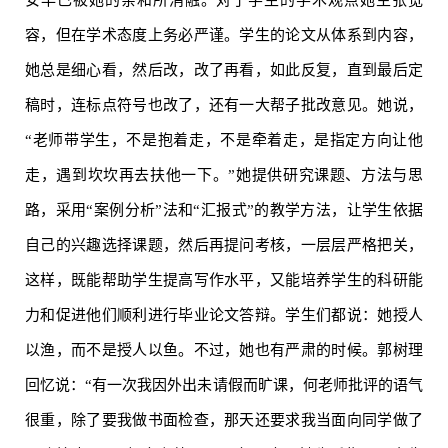
安早已被她的亲和所消融。对于学生的学术观点她主张宽
容，但在学术态度上务必严谨。学生的论文从体系到内容，
她总是细心看，然后改，改了再看，如此反复，直到最后定
稿时，连标点符号也改了，还有一大帮子批改意见。她说，
“老师带学生，不是抱着走，不是牵着走，是指定方向让他
走，遇到坎坎再去扶他一下。”她提供研究课题、方法与思
路，采用“案例分析”法和“汇报式”的教学方法，让学生依据
自己的兴趣选择课题，然后再提问考核，一层层严格把关，
这样，既能帮助学生提高写作水平，又能培养学生的科研能
力和促进他们顺利进行毕业论文答辩。学生们都说：她授人
以渔，而不是授人以鱼。不过，她也有严肃的时候。郭树理
回忆说：“有一次我因外出未请假而旷课，何老师批评的语气
很重，除了要我做书面检查，那天还要求我当面向同学做了