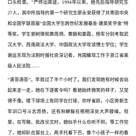
口头检查。”严师出高徒，1994年以来，她先后指导研究生
27人，其中所指导的第一个研究生廖永安获得了共青团中央
和全国学联首届“全国大学生跨世纪发展基金·建昊奖学金”特
等奖。学生郭树理和黄周炳、黄娟和姜霞、杨军分别考取武
汉大学、西南政法大学、中国政法大学攻读博士学位；学生
谢运东现为法制时报社资深记者，肖国耀现工作于浙江省高
级人民法院……
“滴答滴答”，早就过了半个小时了。我们发现她有时候会站
起来走一走，她在下逐客令吗？看她始终微笑的样子，又觉
得不像。楼下球场上有同学在打球、欢呼雀跃，小区旁新生
军训口号斗志昂扬，还有秋蝉躲在梧桐深处大声鼓噪。但
是，在写稿、批改论文时，她似乎什么也听不到。等工作完
了，她却趴在窗台上，两手托着下巴，像个小孩子一样的看