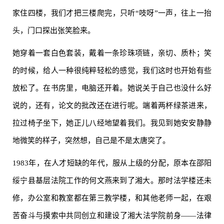
家住四楼，我们才把三楼爬完，只听“吱呀”一声，往上一抬
头，门口探出张笑脸来。
她穿着一套白色套装，戴着一条珍珠项链，亲切、质朴；笑
的时候，给人一种很纯粹轻松的感觉，我们这时也开始有些
放松了。在书房里，电脑还开着。她说关于自己也没什么好
说的，还有，论文的批改还在进行呢。端着两杯绿茶进来，
拉过椅子坐下，她正儿八经地望着我们。我见到她安安静静
地微笑的样子，突然想，自己是不是太唐突了。
1983年，在人才短缺的年代，服从上级的分配，原本在邵阳
绥宁县基层法院工作的何文燕来到了湘大。那时法学楼还未
修，办公室和教室都在第三教学楼，和其他老师一起，在艰
苦奋斗与摸索中共同创立和建设了湘大法学院前身——法律