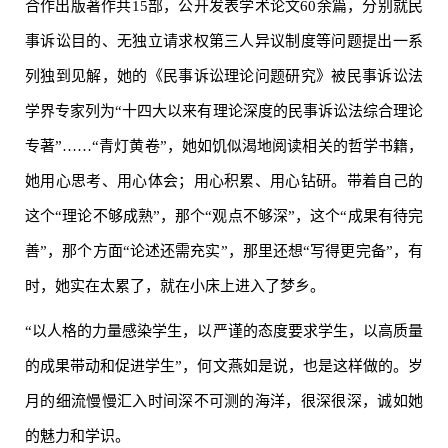
合作出版著作共15部，公开发表学术论文60余篇，分别就民
事诉讼目的、无独立请求权第三人异议制度等问题提出一系
列独到见解，她的《民事诉讼理论问题研究》被民事诉讼法
学界专家列为“十四大以来有理论深度的民事诉讼法综合理论
专著”……“青灯黄卷”，她如饥似渴地阅读相关的哲学书籍，
她用心思考、用心体会；用心积累、用心钻研。带着自己的
这个“理论不够成熟”，那个“观点不够深”，这个“成果有待完
善”，那个方面“论述还需充实”，那里还想“写得更完备”，有
时，她实在太累了，就在小床上进入了梦乡。
“以人格的力量感染学生，以严谨的态度要求学生，以高质量
的成果带动和促进学生”，何文燕如是说，也是这样做的。岁
月的细流慢慢汇入时间深不可测的海洋，很深很深，诚如她
的魅力和学识。