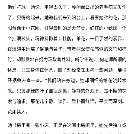
他们打球。她说，坐得太久了，腰间盘凸出的老毛病又发作
了，只得站起来。她邀我们来到阳台上，看看她种的花。那
阳台像个小花圃，开得最旺的是天竺葵，红红的小绣球一个
个挂满枝头，精神抖擞着；杜鹃，茶花，一目了然的素雅，
在淡淡中远离了俗艳与奢华；带着深深使命感似的文竹和棕
竹，却默默地在努力汲取着养料。听学生说，“何老师所谓的
休息，只是身体在休息，脑子却经常在思考一些问题，要引
经据典去查一查。”我们站在旁边，她却细细的给花浇起水
来。只见那绿的叶子显很深奥，静静的外观下，是不懈的探
索与追求；那花儿宁静、淡雅、质朴而鲜活，平实而深刻。
花如其人。
她书房里有一张小床。正是在这间小房间里，她先后独立或